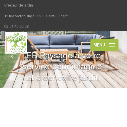
Créateur de jardin
12 rue Victor Hugo 85250 Saint-Fulgent
02 51 43 83 32
MENU
EB Paysage à votre
<
>
service pour imaginer
et créer votre jardin