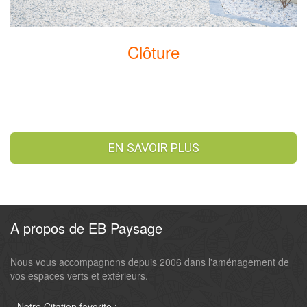
Clôture
EN SAVOIR PLUS
A propos de EB Paysage
Nous vous accompagnons depuis 2006 dans l'aménagement de
vos espaces verts et extérieurs.
Notre Citation favorite :